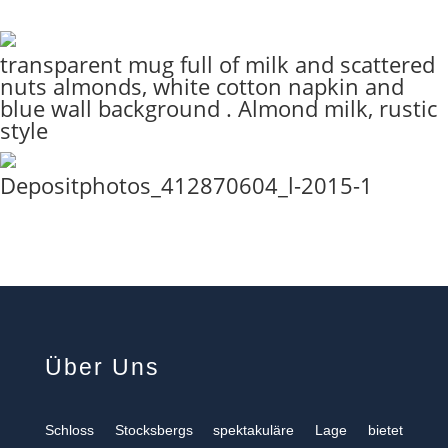
transparent mug full of milk and scattered
nuts almonds, white cotton napkin and
blue wall background . Almond milk, rustic
style
Depositphotos_412870604_l-2015-1
Über Uns
Schloss Stocksbergs spektakuläre Lage bietet