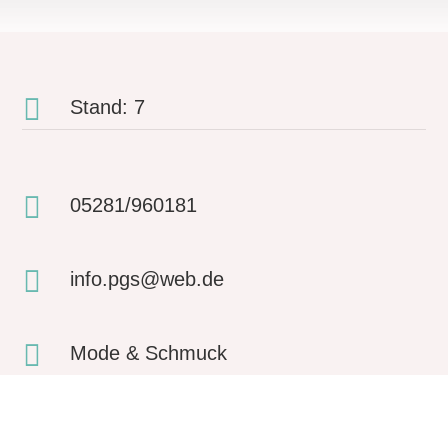

Stand: 7

05281/960181

info.pgs@web.de

Mode & Schmuck