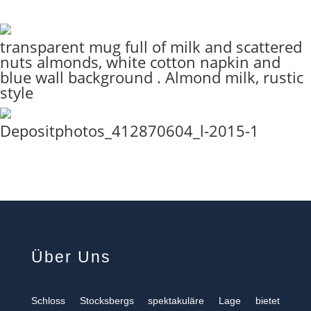
transparent mug full of milk and scattered
nuts almonds, white cotton napkin and
blue wall background . Almond milk, rustic
style
Depositphotos_412870604_l-2015-1
Über Uns
Schloss Stocksbergs spektakuläre Lage bietet