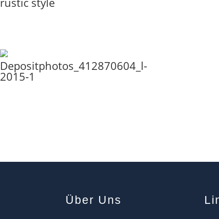
rustic style
Depositphotos_412870604_l-
2015-1
Über Uns
Li