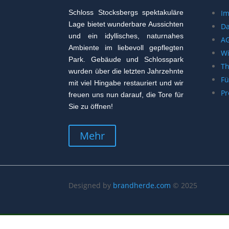
Schloss Stocksbergs spektakuläre
I
Lage bietet wunderbare Aussichten
Da
und ein idyllisches, naturnahes
A
Ambiente im liebevoll gepflegten
Wi
Park. Gebäude und Schlosspark
T
wurden über die letzten Jahrzehnte
Fü
mit viel Hingabe restauriert und wir
Pr
freuen uns nun darauf, die Tore für
Sie zu öffnen!
Mehr
Designed by
brandherde.com
© 2025